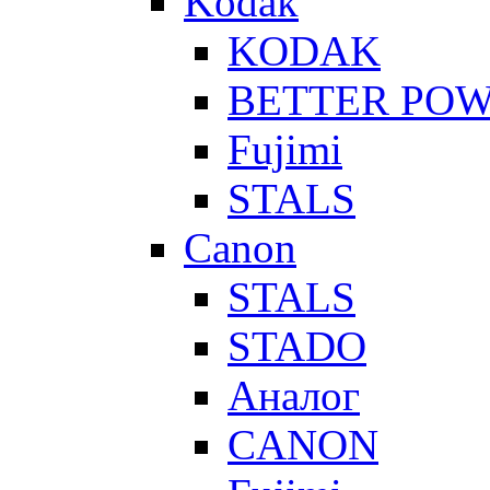
Kodak
KODAK
BETTER PO
Fujimi
STALS
Canon
STALS
STADO
Аналог
CANON