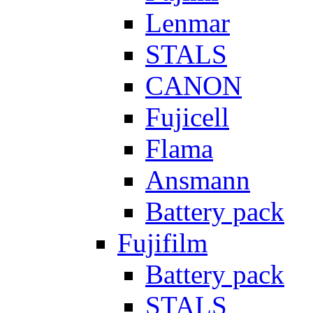
Lenmar
STALS
CANON
Fujicell
Flama
Ansmann
Battery pack
Fujifilm
Battery pack
STALS