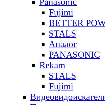
Panasonic
Fujimi
BETTER PO
STALS
Аналог
PANASONIC
Rekam
STALS
Fujimi
Видеовидоискател